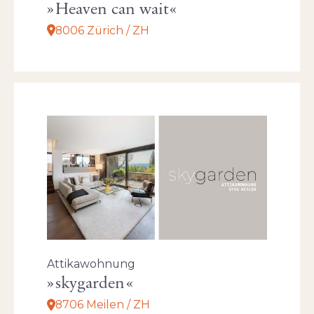
Heaven can wait
8006 Zürich / ZH
Attikawohnung
skygarden
8706 Meilen / ZH