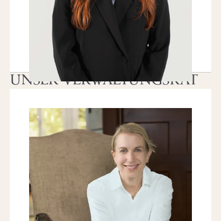
T
+41 41 709 00 16
T
+41 44 266 60 34
anliker@nobilis-estate.com
UNSER VERWALTUNGSRAT