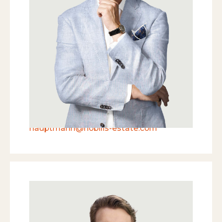
Mich interessiert seit eh und je der
Mensch und sein Wohnraum – nicht
immer gibt dies ein stimmiges Bild ab.
M
+41 79 419 26 77
T
+41 81 632 30 20
T
+41 41 709 00 14
T
+41 44 266 60 36
hauptmann@nobilis-estate.com
Clà Laurin von Albertini
IMMOBILIENBERATER