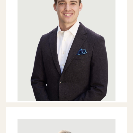
Mich fasziniert die Vielfalt der Bauten
und wie sie von unterschiedlichen
Persönlichkeiten entdeckt
und belebt werden.
T
+41 41 709 00 16
T
+41 44 266 60 35
vonalbertini@nobilis-estate.com
Franziska Erni