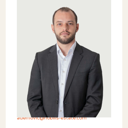
Samir Ademovic
ASSISTENZ VERMARKTUNG / BACK
OFFICE
Liegenschaften sind für mich mehr als
nur ein Zuhause, sie erzählen
Geschichten und spiegeln die
Persönlichkeit der Menschen wieder,
was vielfältig und spannend ist.
T
+41 41 709 00 16
T
+41 44 266 60 37
ademovic@nobilis-estate.com