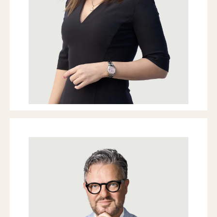
M
+41 78 733 05 51
T
+41 41 709 00 16
T
+41 44 266 60 39
doychinova@nobilis-estate.com
David Hauptmann
GRÜNDER & GESCHÄFTSFÜHRER /
VERWALTUNGSRATSPRÄSIDENT