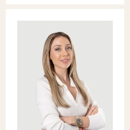
Shina Jung
ASSISTENZ VERMARKTUNG / BACK
OFFICE
Alles beginnt mit einem Traum – vom
eigenen Zuhause, einem Ort zum
Ankommen oder einem neuen
Lebensabschnitt. Mich begeistert, wie
aus Visionen Räume und wie
Liegenschaften zum Fundament
persönlicher Geschichten werden.