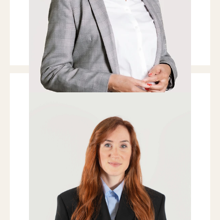
T
+41 41 709 00 16
T
+41 44 266 60 15
preisig@nobilis-estate.com
Marina Anliker
PUBLIC RELATIONS / WERBUNG
Ich empfinde grosse Freude an
einzigartiger Kommunikation –
Immobilien erzählen vom Leben.