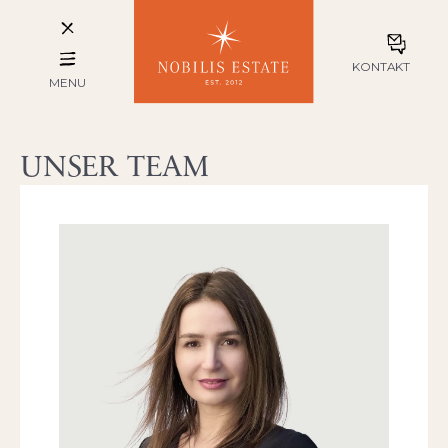
KONTAKT
MENU
UNSER TEAM
Daniela Doychinova
PARTNERIN & STV. DER
GESCHÄFTSLEITUNG
An erster Stelle steht für mich der
Mensch mit seiner Persönlichkeit,
seinen Wünschen und Erwartungen.