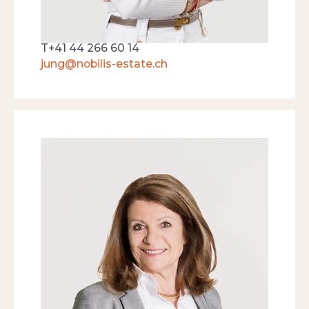
T
+41 41 709 00 16
T
+41 44 266 60 14
jung@nobilis-estate.ch
Sibylle Preisig
IMMOBILIENBERATERIN
Menschen den Wohntraum zu erfüllen
macht mich glücklich!