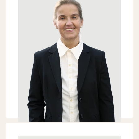
BUCHHALTUNG / RECHNUNGSWESEN
Ich komme gerne zurück in die Welt
der Immobilien und Finanzen – hier
fühle ich mich zu Hause und kann
mich entfalten.
T
+41 41 709 00 16
T
+41 44 266 60 19
erni@nobilis-estate.com