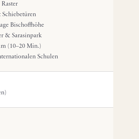
 Raster
t Schiebetüren
Lage Bischoffhöhe
r & Sarasinpark
rum (10–20 Min.)
internationalen Schulen
en)