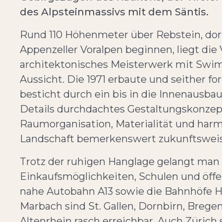
des Alpsteinmassivs mit dem Säntis.
Rund 110 Höhenmeter über Rebstein, dor
Appenzeller Voralpen beginnen, liegt die 
architektonisches Meisterwerk mit Swi
Aussicht. Die 1971 erbaute und seither f
besticht durch ein bis in die Innenausba
Details durchdachtes Gestaltungskonzept.
Raumorganisation, Materialität und har
Landschaft bemerkenswert zukunftswei
Trotz der ruhigen Hanglage gelangt man 
Einkaufsmöglichkeiten, Schulen und öffe
nahe Autobahn A13 sowie die Bahnhöfe H
Marbach sind St. Gallen, Dornbirn, Brege
Altenrhein rasch erreichbar. Auch Zürich