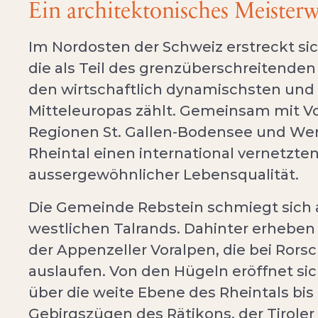
Ein architektonisches Meister
Im Nordosten der Schweiz erstreckt sic
die als Teil des grenzüberschreitend
den wirtschaftlich dynamischsten und k
Mitteleuropas zählt. Gemeinsam mit Vo
Regionen St. Gallen-Bodensee und Werd
Rheintal einen international vernetzte
aussergewöhnlicher Lebensqualität.
Die Gemeinde Rebstein schmiegt sich 
westlichen Talrands. Dahinter erhebe
der Appenzeller Voralpen, die bei Ror
auslaufen. Von den Hügeln eröffnet sic
über die weite Ebene des Rheintals bi
Gebirgszügen des Rätikons, der Tiroler