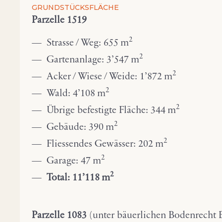
GRUNDSTÜCKSFLÄCHE
Parzelle 1519
2
Strasse / Weg: 655 m
2
Gartenanlage: 3’547 m
2
Acker / Wiese / Weide: 1’872 m
2
Wald: 4’108 m
2
Übrige befestigte Fläche: 344 m
2
Gebäude: 390 m
2
Fliessendes Gewässer: 202 m
2
Garage: 47 m
2
Total: 11’118 m
Parzelle 1083
(unter bäuerlichen Bodenrecht