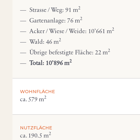
2
Strasse / Weg: 91 m
2
Gartenanlage: 76 m
2
Acker / Wiese / Weide: 10’661 m
2
Wald: 46 m
2
Übrige befestigte Fläche: 22 m
2
Total: 10’896 m
WOHNFLÄCHE
2
ca. 579 m
NUTZFLÄCHE
2
ca. 190.5 m